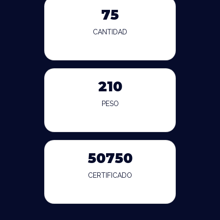
75
CANTIDAD
210
PESO
50750
CERTIFICADO