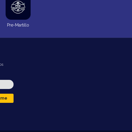
Pre-Martillo
os
irme