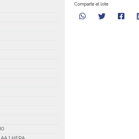
Comparte el lote
IO
1 AA
1 HERA