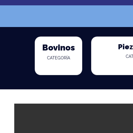
Piez
Bovinos
CA
CATEGORÍA