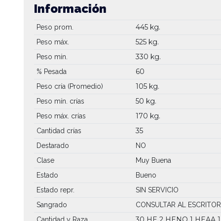
Información
445 kg.
Peso prom.
525 kg.
Peso máx.
330 kg.
Peso mín.
60
% Pesada
105 kg.
Peso cría (Promedio)
50 kg.
Peso mín. crías
170 kg.
Peso máx. crías
35
Cantidad crías
Destarado
NO
Clase
Muy Buena
Estado
Bueno
Estado repr.
SIN SERVICIO
Sangrado
CONSULTAR AL ESCRITOR
30 HE
2 HENO
1 HEAA
Cantidad y Raza