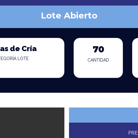
Lote Abierto
as de Cría
70
TEGORÍA LOTE
CANTIDAD
PRE