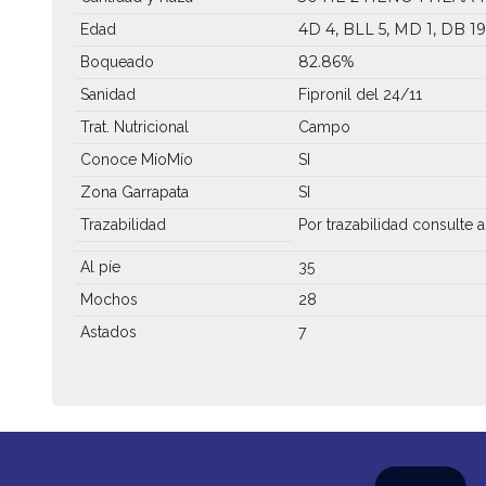
4D 4, BLL 5, MD 1, DB 19
Edad
82.86%
Boqueado
Sanidad
Fipronil del 24/11
Trat. Nutricional
Campo
Conoce MíoMío
SI
Zona Garrapata
SI
Trazabilidad
Por trazabilidad consulte al
Al píe
35
Mochos
28
Astados
7