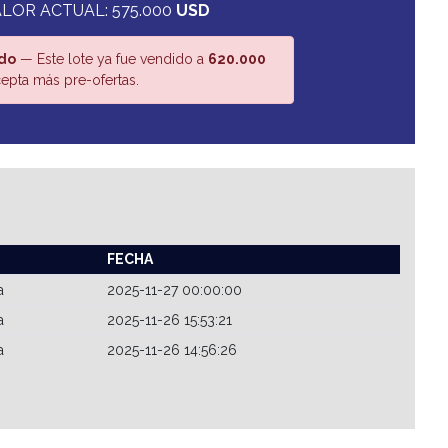
LOR ACTUAL: 575.000
USD
do
— Este lote ya fue vendido a
620.000
epta más pre-ofertas.
FECHA
a
2025-11-27 00:00:00
a
2025-11-26 15:53:21
a
2025-11-26 14:56:26