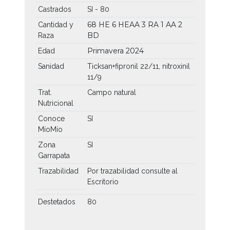
Castrados
SI - 80
68 HE
6 HEAA
3 RA
1 AA
2
Cantidad y
BD
Raza
Primavera 2024
Edad
Sanidad
Ticksan+fipronil 22/11, nitroxinil
11/9
Trat.
Campo natural
Nutricional
Conoce
SI
MíoMío
Zona
SI
Garrapata
Trazabilidad
Por trazabilidad consulte al
Escritorio
Destetados
80