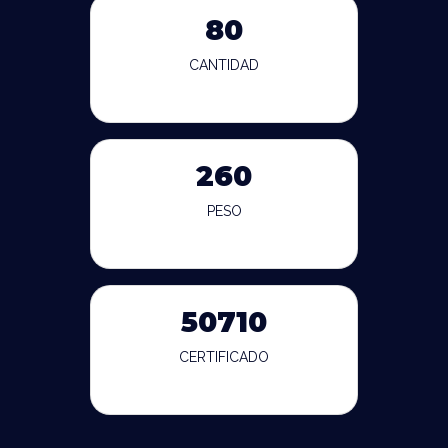
80
CANTIDAD
260
PESO
50710
CERTIFICADO