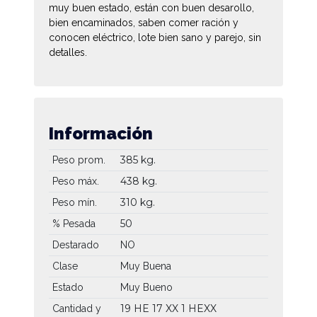
muy buen estado, están con buen desarollo,
bien encaminados, saben comer ración y
conocen eléctrico, lote bien sano y parejo, sin
detalles.
Información
385 kg.
Peso prom.
438 kg.
Peso máx.
310 kg.
Peso mín.
50
% Pesada
Destarado
NO
Clase
Muy Buena
Estado
Muy Bueno
19 HE
17 XX
1 HEXX
Cantidad y