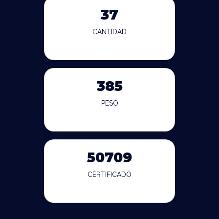
37
CANTIDAD
385
PESO
50709
CERTIFICADO