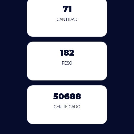
71
CANTIDAD
182
PESO
50688
CERTIFICADO