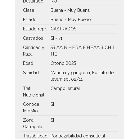
Destarado
NO
Clase
Buena - Muy Buena
Estado
Bueno - Muy Bueno
Estado repr.
CASTRADOS
Castrados
SI - 71
53 AA
8 HERA
6 HEAA
3 CH
1
Cantidad y
HE
Raza
Otoño 2025
Edad
Sanidad
Mancha y gangrena, Fosfato de
levamisol 02/11
Trat.
Campo natural
Nutricional
Conoce
SI
MíoMío
Zona
SI
Garrapata
Trazabilidad
Por trazabilidad consulte al