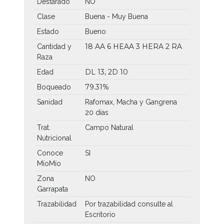
Destarado
NO
Clase
Buena - Muy Buena
Estado
Bueno
18 AA
6 HEAA
3 HERA
2 RA
Cantidad y
Raza
DL 13, 2D 10
Edad
79.31%
Boqueado
Sanidad
Rafomax, Macha y Gangrena
20 días
Trat.
Campo Natural
Nutricional
Conoce
SI
MíoMío
Zona
NO
Garrapata
Trazabilidad
Por trazabilidad consulte al
Escritorio