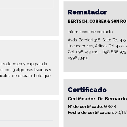
Rematador
BERTSCH, CORREA & SAN R
Información de contacto:
Avda. Barbieri 318, Salto Tel. 47
Lecueder 401, Artigas Tel. 4772 
Cel. 098 743 011 – 098 886 975
099633410
rrollo óseo y caja para la
os con 3 algo más livianos y
icatriz de querato. Lote que
Certificado
Certificador: Dr. Bernard
50628
N° de certificado:
20/11
Fecha de certificación: