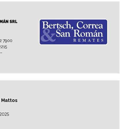
OMÁN SRL
32 7900
2215
 –
o Mattos
/2025