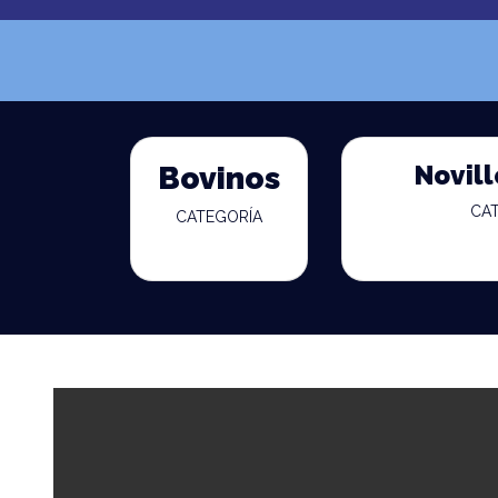
Novill
Bovinos
CA
CATEGORÍA