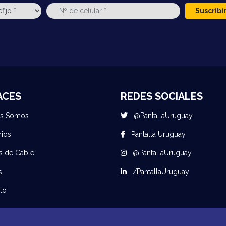
Suscrib
ACES
REDES SOCIALES
es Somos
@PantallaUruguay
rios
Pantalla Uruguay
s de Cable
@PantallaUruguay
s
/PantallaUruguay
to