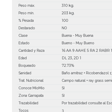
310 kg.
Peso máx.
203 kg.
Peso mín.
100
% Pesada
Destarado
NO
Clase
Buena - Muy Buena
Estado
Bueno - Muy Bueno
16 AA
9 AAHE
5 RA
2 RABR
Cantidad y Raza
DL 23, 2D 1
Edad
72.73%
Boqueado
Sanidad
Baño amitraz + Ricobendazol 1
Trat. Nutricional
Campo natural + ray grass sem
Conoce MíoMío
SI
Zona Garrapata
SI
Trazabilidad
Por trazabilidad consulte al Esc
Tocos
3