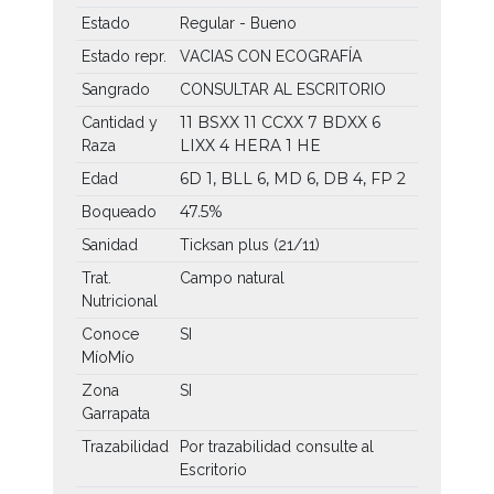
Estado
Regular - Bueno
Estado repr.
VACIAS CON ECOGRAFÍA
Sangrado
CONSULTAR AL ESCRITORIO
11 BSXX
11 CCXX
7 BDXX
6
Cantidad y
LIXX
4 HERA
1 HE
Raza
6D 1, BLL 6, MD 6, DB 4, FP 2
Edad
47.5%
Boqueado
Sanidad
Ticksan plus (21/11)
Trat.
Campo natural
Nutricional
Conoce
SI
MíoMío
Zona
SI
Garrapata
Trazabilidad
Por trazabilidad consulte al
Escritorio