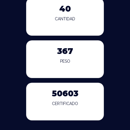
40
CANTIDAD
367
PESO
50603
CERTIFICADO