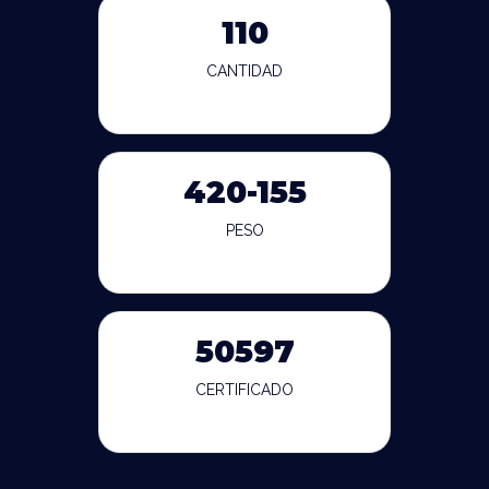
110
CANTIDAD
420-155
PESO
50597
CERTIFICADO