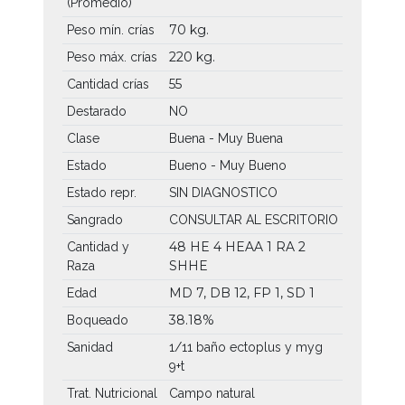
(Promedio)
70 kg.
Peso mín. crías
220 kg.
Peso máx. crías
55
Cantidad crías
Destarado
NO
Clase
Buena - Muy Buena
Estado
Bueno - Muy Bueno
Estado repr.
SIN DIAGNOSTICO
Sangrado
CONSULTAR AL ESCRITORIO
48 HE
4 HEAA
1 RA
2
Cantidad y
SHHE
Raza
MD 7, DB 12, FP 1, SD 1
Edad
38.18%
Boqueado
Sanidad
1/11 baño ectoplus y myg
9+t
Trat. Nutricional
Campo natural