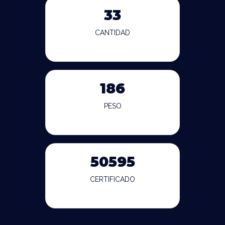
33
CANTIDAD
186
PESO
50595
CERTIFICADO