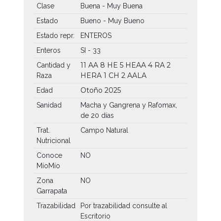
Clase
Buena - Muy Buena
Estado
Bueno - Muy Bueno
Estado repr.
ENTEROS
Enteros
SI - 33
11 AA
8 HE
5 HEAA
4 RA
2
Cantidad y
HERA
1 CH
2 AALA
Raza
Otoño 2025
Edad
Sanidad
Macha y Gangrena y Rafomax,
de 20 días
Trat.
Campo Natural
Nutricional
Conoce
NO
MíoMío
Zona
NO
Garrapata
Trazabilidad
Por trazabilidad consulte al
Escritorio