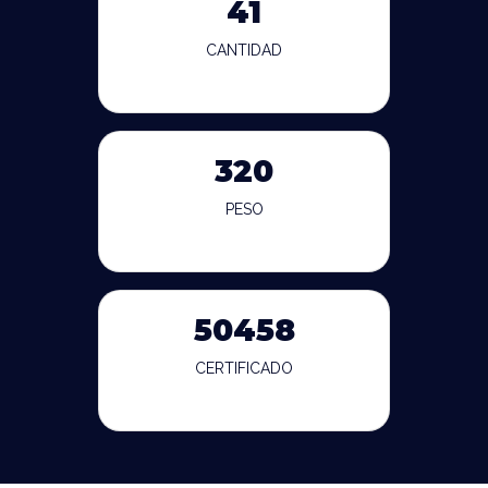
41
CANTIDAD
320
PESO
50458
CERTIFICADO