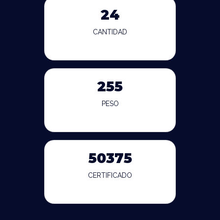
24
CANTIDAD
255
PESO
50375
CERTIFICADO