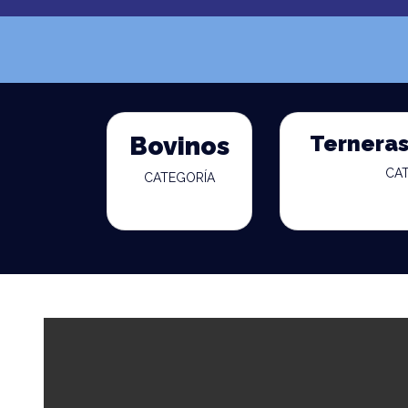
Terneras
Bovinos
CA
CATEGORÍA