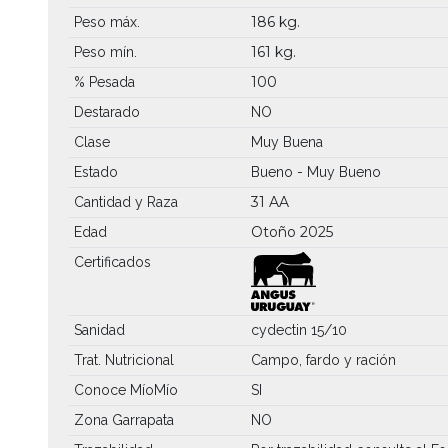
186 kg.
Peso máx.
161 kg.
Peso mín.
100
% Pesada
Destarado
NO
Clase
Muy Buena
Estado
Bueno - Muy Bueno
31 AA
Cantidad y Raza
Otoño 2025
Edad
Certificados
Sanidad
cydectin 15/10
Trat. Nutricional
Campo, fardo y ración
Conoce MíoMío
SI
Zona Garrapata
NO