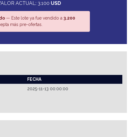
VALOR ACTUAL: 3.100
USD
do
— Este lote ya fue vendido a
3.200
epta más pre-ofertas.
FECHA
2025-11-13 00:00:00