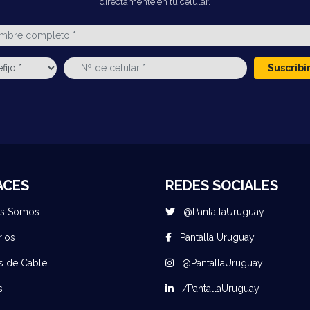
directamente en tu celular.
Suscrib
ACES
REDES SOCIALES
es Somos
@PantallaUruguay
rios
Pantalla Uruguay
s de Cable
@PantallaUruguay
s
/PantallaUruguay