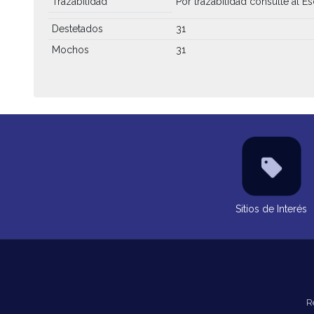
Trazabilidad
Por trazabilidad consulte al Es
Destetados
31
Mochos
31
Sitios de Interés
R