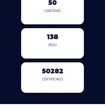
50
CANTIDAD
138
PESO
50282
CERTIFICADO