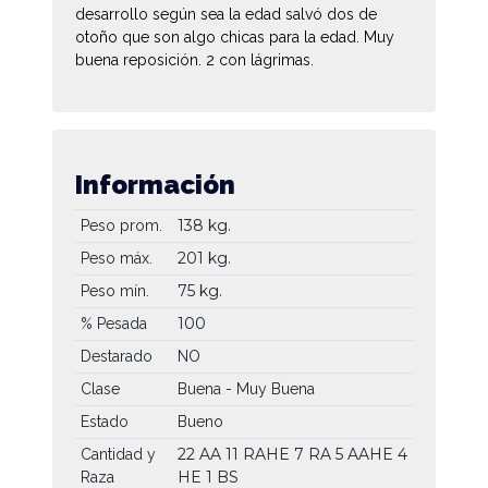
desarrollo según sea la edad salvó dos de
otoño que son algo chicas para la edad. Muy
buena reposición. 2 con lágrimas.
Información
138 kg.
Peso prom.
201 kg.
Peso máx.
75 kg.
Peso mín.
100
% Pesada
Destarado
NO
Clase
Buena - Muy Buena
Estado
Bueno
22 AA
11 RAHE
7 RA
5 AAHE
4
Cantidad y
HE
1 BS
Raza