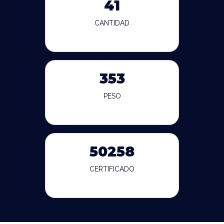
41
CANTIDAD
353
PESO
50258
CERTIFICADO