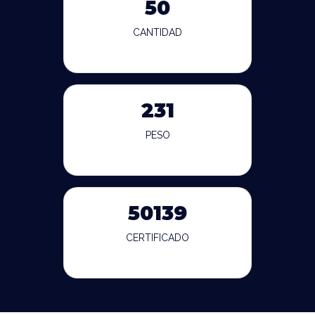
50
CANTIDAD
231
PESO
50139
CERTIFICADO