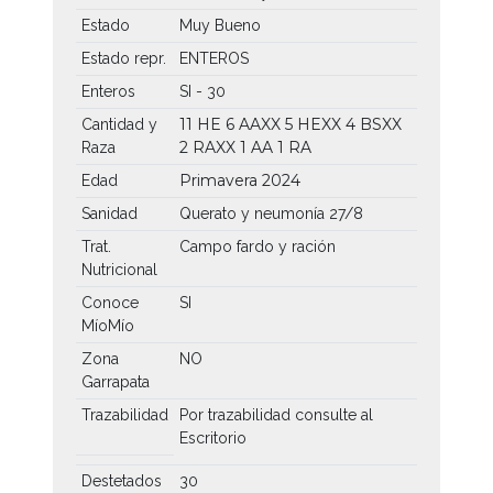
Estado
Muy Bueno
Estado repr.
ENTEROS
Enteros
SI - 30
11 HE
6 AAXX
5 HEXX
4 BSXX
Cantidad y
2 RAXX
1 AA
1 RA
Raza
Primavera 2024
Edad
Sanidad
Querato y neumonía 27/8
Trat.
Campo fardo y ración
Nutricional
Conoce
SI
MíoMío
Zona
NO
Garrapata
Trazabilidad
Por trazabilidad consulte al
Escritorio
Destetados
30