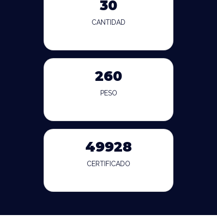
30
CANTIDAD
260
PESO
49928
CERTIFICADO