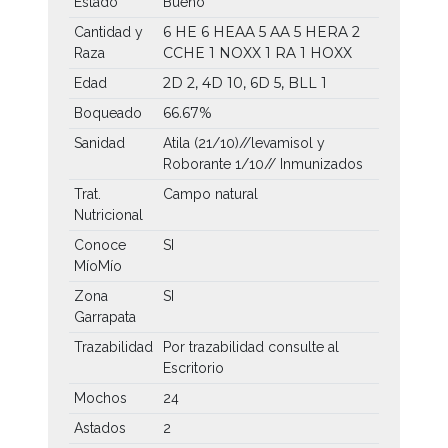
Estado
Bueno
6 HE
6 HEAA
5 AA
5 HERA
2
Cantidad y
CCHE
1 NOXX
1 RA
1 HOXX
Raza
2D 2, 4D 10, 6D 5, BLL 1
Edad
66.67%
Boqueado
Sanidad
Atila (21/10)//levamisol y
Roborante 1/10// Inmunizados
Trat.
Campo natural
Nutricional
Conoce
SI
MíoMío
Zona
SI
Garrapata
Trazabilidad
Por trazabilidad consulte al
Escritorio
Mochos
24
Astados
2