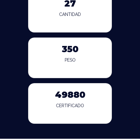
27
CANTIDAD
350
PESO
49880
CERTIFICADO