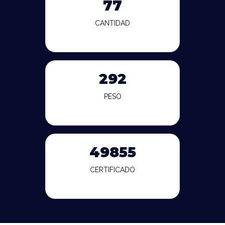
77
CANTIDAD
292
PESO
49855
CERTIFICADO