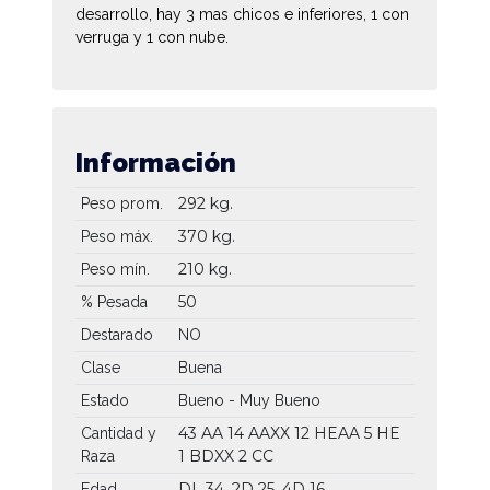
desarrollo, hay 3 mas chicos e inferiores, 1 con
verruga y 1 con nube.
Información
292 kg.
Peso prom.
370 kg.
Peso máx.
210 kg.
Peso mín.
50
% Pesada
Destarado
NO
Clase
Buena
Estado
Bueno - Muy Bueno
43 AA
14 AAXX
12 HEAA
5 HE
Cantidad y
1 BDXX
2 CC
Raza
DL 34, 2D 25, 4D 16
Edad