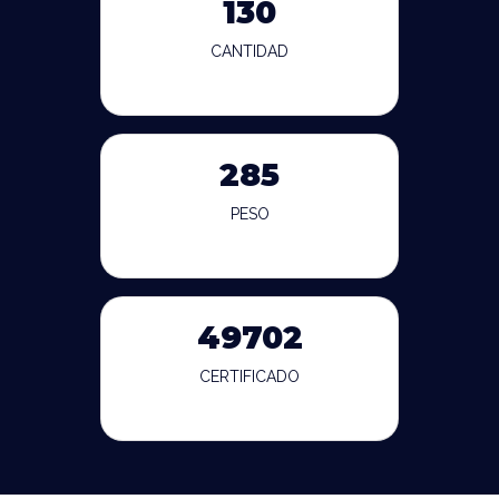
130
CANTIDAD
285
PESO
49702
CERTIFICADO