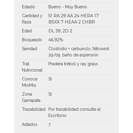
Estado
Bueno - Muy Bueno
51 RA
29 AA
24 HERA
17
Cantidad y
BSXX
7 HEAA
2 CHBR
Raza
DL 59, 2D 2
Edad
46.92%
Boqueado
Sanidad
Clostridio + carbunclo, Nitroxinil
29/09, baño de aspersión
Trat.
Pradera trébol y ray grass
Nutricional
Conoce
SI
MíoMío
Zona
SI
Garrapata
Trazabilidad
Por trazabilidad consulte al
Escritorio
Astados
7