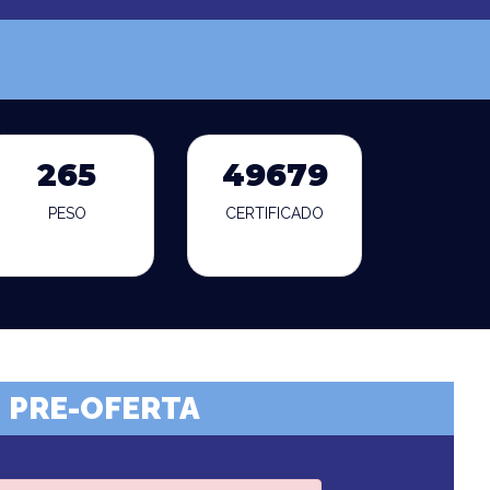
265
49679
PESO
CERTIFICADO
PRE-OFERTA