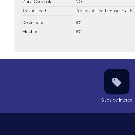
Zona Garrapata
NO
Trazabilidad
Por trazabilidad consulte al Es
Destetados
67
Mochos
67
Sitios de Interés