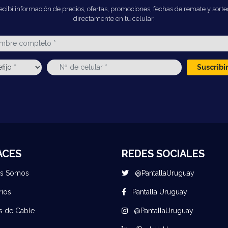
ecibí información de precios, ofertas, promociones, fechas de remate y sorte
directamente en tu celular.
Suscrib
ACES
REDES SOCIALES
es Somos
@PantallaUruguay
rios
Pantalla Uruguay
s de Cable
@PantallaUruguay