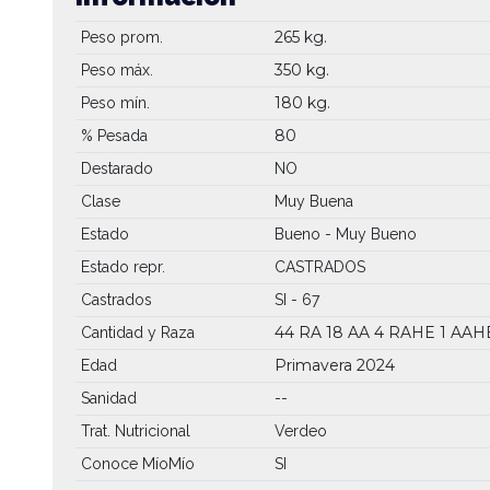
265 kg.
Peso prom.
350 kg.
Peso máx.
180 kg.
Peso mín.
80
% Pesada
Destarado
NO
Clase
Muy Buena
Estado
Bueno - Muy Bueno
Estado repr.
CASTRADOS
Castrados
SI - 67
44 RA
18 AA
4 RAHE
1 AAH
Cantidad y Raza
Primavera 2024
Edad
Sanidad
--
Trat. Nutricional
Verdeo
Conoce MíoMío
SI