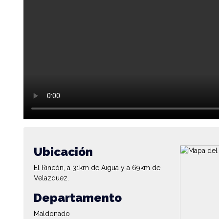
Ubicación
El Rincón, a 31km de Aiguá y a 69km de
Velazquez.
Departamento
Maldonado