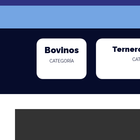
Terner
Bovinos
CA
CATEGORÍA