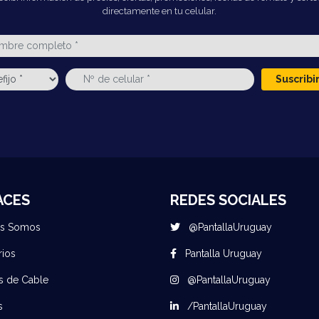
directamente en tu celular.
Suscrib
ACES
REDES SOCIALES
es Somos
@PantallaUruguay
rios
Pantalla Uruguay
s de Cable
@PantallaUruguay
s
/PantallaUruguay