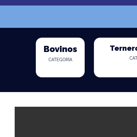
Terner
Bovinos
CA
CATEGORÍA