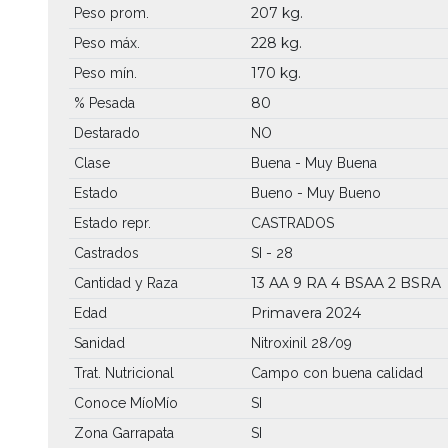
207 kg.
Peso prom.
228 kg.
Peso máx.
170 kg.
Peso mín.
80
% Pesada
Destarado
NO
Clase
Buena - Muy Buena
Estado
Bueno - Muy Bueno
Estado repr.
CASTRADOS
Castrados
SI - 28
13 AA
9 RA
4 BSAA
2 BSRA
Cantidad y Raza
Primavera 2024
Edad
Sanidad
Nitroxinil 28/09
Trat. Nutricional
Campo con buena calidad
Conoce MíoMío
SI
Zona Garrapata
SI