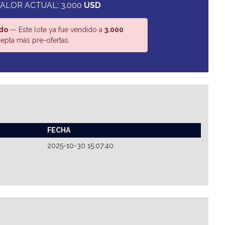
ALOR ACTUAL: 3.000
USD
do
— Este lote ya fue vendido a
3.000
epta más pre-ofertas.
FECHA
2025-10-30 15:07:40