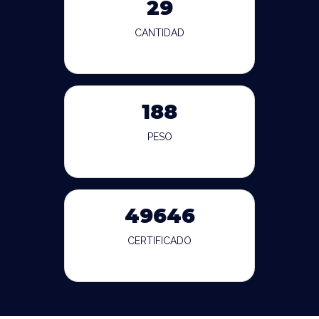
29
CANTIDAD
188
PESO
49646
CERTIFICADO