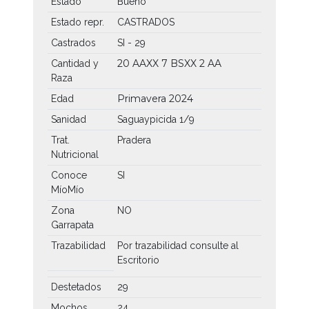
Estado
Bueno
Estado repr.
CASTRADOS
Castrados
SI - 29
20 AAXX
7 BSXX
2 AA
Cantidad y
Raza
Primavera 2024
Edad
Sanidad
Saguaypicida 1/9
Trat.
Pradera
Nutricional
Conoce
SI
MíoMío
Zona
NO
Garrapata
Trazabilidad
Por trazabilidad consulte al
Escritorio
Destetados
29
Mochos
24