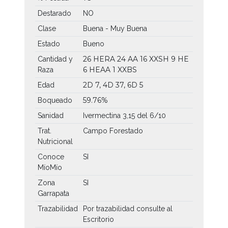
Destarado
NO
Clase
Buena - Muy Buena
Estado
Bueno
26 HERA
24 AA
16 XXSH
9 HE
Cantidad y
6 HEAA
1 XXBS
Raza
2D 7, 4D 37, 6D 5
Edad
59.76%
Boqueado
Sanidad
Ivermectina 3,15 del 6/10
Trat.
Campo Forestado
Nutricional
Conoce
SI
MíoMío
Zona
SI
Garrapata
Trazabilidad
Por trazabilidad consulte al
Escritorio