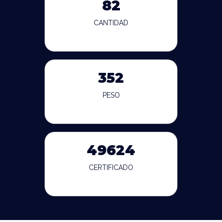
82
CANTIDAD
352
PESO
49624
CERTIFICADO