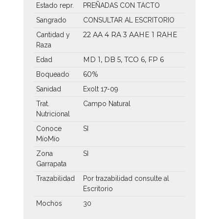
Estado repr.
PREÑADAS CON TACTO
Sangrado
CONSULTAR AL ESCRITORIO
22 AA
4 RA
3 AAHE
1 RAHE
Cantidad y
Raza
MD 1, DB 5, TCO 6, FP 6
Edad
60%
Boqueado
Sanidad
Exolt 17-09
Trat.
Campo Natural
Nutricional
Conoce
SI
MíoMío
Zona
SI
Garrapata
Trazabilidad
Por trazabilidad consulte al
Escritorio
Mochos
30