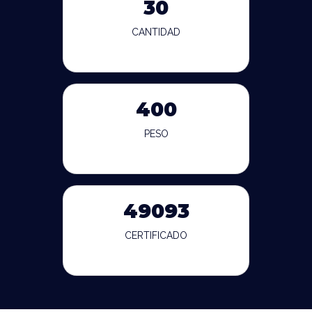
30
CANTIDAD
400
PESO
49093
CERTIFICADO