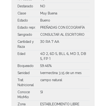
Destarado
NO
Clase
Muy Buena
Estado
Bueno
Estado repr.
PREÑADAS CON ECOGRAFÍA
Sangrado
CONSULTAR AL ESCRITORIO
30 RA
7 AA
Cantidad y
Raza
4D 2, 6D 5, BLL 6, MD 3, DB
Edad
5, FP 1
59.46%
Boqueado
Sanidad
Ivermectina 3.15 de un mes
Trat.
campo natural
Nutricional
Conoce
SI
MíoMío
Zona
ESTABLECIMIENTO LIBRE