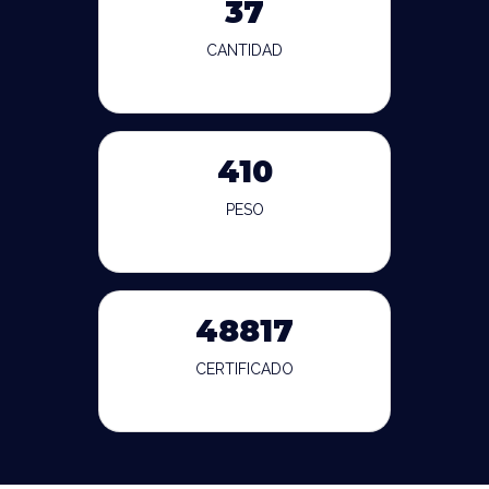
37
CANTIDAD
410
PESO
48817
CERTIFICADO