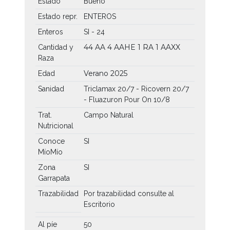
Estado
Bueno
Estado repr.
ENTEROS
Enteros
SI - 24
44 AA
4 AAHE
1 RA
1 AAXX
Cantidad y
Raza
Verano 2025
Edad
Sanidad
Triclamax 20/7 - Ricovern 20/7
- Fluazuron Pour On 10/8
Trat.
Campo Natural
Nutricional
Conoce
SI
MíoMío
Zona
SI
Garrapata
Trazabilidad
Por trazabilidad consulte al
Escritorio
Al píe
50