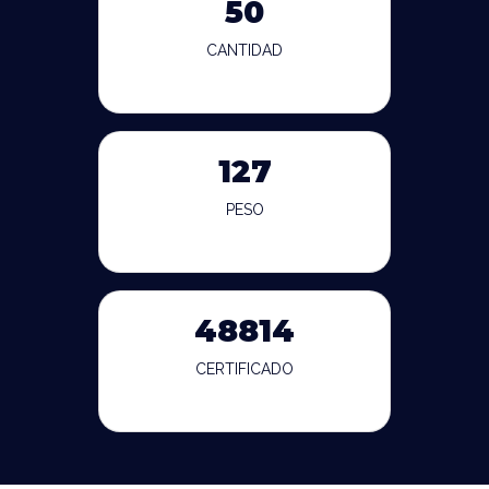
50
CANTIDAD
127
PESO
48814
CERTIFICADO