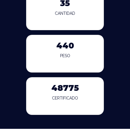
35
CANTIDAD
440
PESO
48775
CERTIFICADO