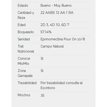
Estado
Bueno - Muy Bueno
22 AABS
12 AA
1 RA
Cantidad y
Raza
2D 3, 4D 10, 6D 7
Edad
57.14%
Boqueado
Sanidad
Eprinomectina Pour On 10/8
Trat.
Campo Natural
Nutricional
Conoce
SI
MíoMío
Zona
SI
Garrapata
Trazabilidad
Por trazabilidad consulte al
Escritorio
Mochos
35