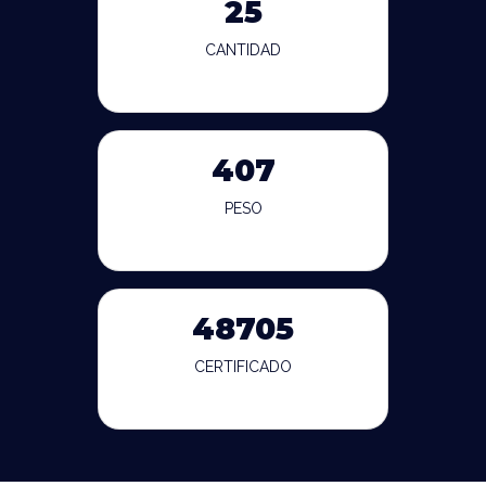
25
CANTIDAD
407
PESO
48705
CERTIFICADO