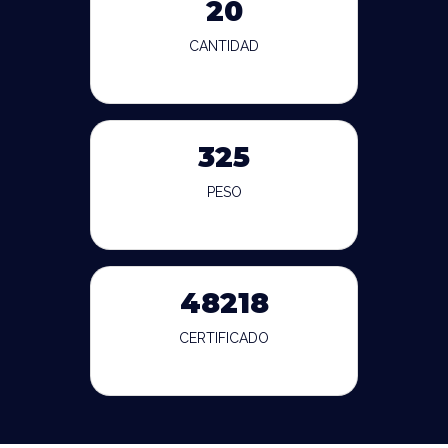
20
CANTIDAD
325
PESO
48218
CERTIFICADO