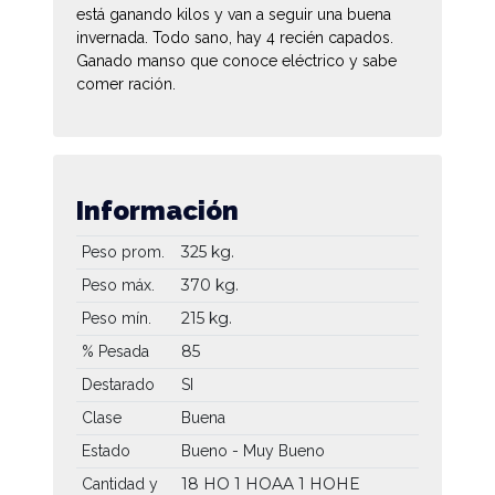
está ganando kilos y van a seguir una buena
invernada. Todo sano, hay 4 recién capados.
Ganado manso que conoce eléctrico y sabe
comer ración.
Información
325 kg.
Peso prom.
370 kg.
Peso máx.
215 kg.
Peso mín.
85
% Pesada
Destarado
SI
Clase
Buena
Estado
Bueno - Muy Bueno
18 HO
1 HOAA
1 HOHE
Cantidad y