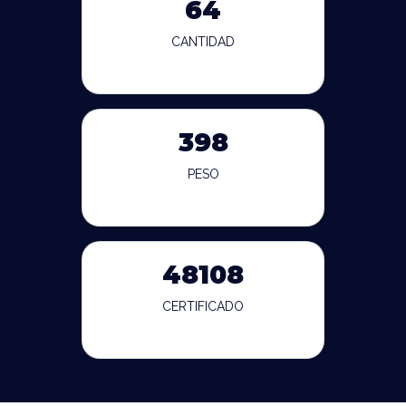
64
CANTIDAD
398
PESO
48108
CERTIFICADO