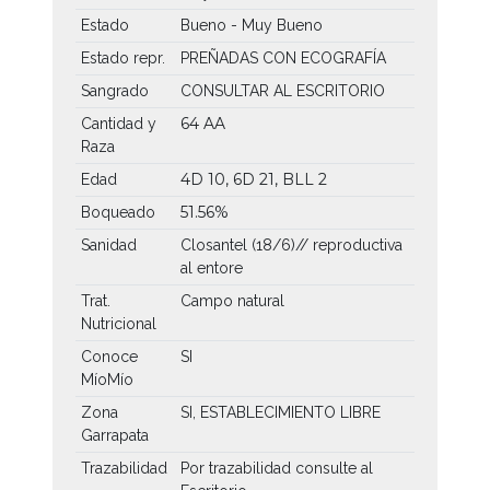
Estado
Bueno - Muy Bueno
Estado repr.
PREÑADAS CON ECOGRAFÍA
Sangrado
CONSULTAR AL ESCRITORIO
64 AA
Cantidad y
Raza
4D 10, 6D 21, BLL 2
Edad
51.56%
Boqueado
Sanidad
Closantel (18/6)// reproductiva
al entore
Trat.
Campo natural
Nutricional
Conoce
SI
MíoMío
Zona
SI, ESTABLECIMIENTO LIBRE
Garrapata
Trazabilidad
Por trazabilidad consulte al