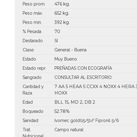
476 kg.
Peso prom.
652 kg.
Peso máx.
392 kg.
Peso mín.
70
% Pesada
Destarado
SI
Clase
General - Buena
Estado
Muy Bueno
Estado repr.
PREÑADAS CON ECOGRAFÍA
Sangrado
CONSULTAR AL ESCRITORIO
7 AA
5 HEAA
5 CCXX
4 NOXX
4 HERA
Cantidad y
HOXX
Raza
BLL 15, MD 2, DB 2
Edad
52.78%
Boqueado
Sanidad
Ivomec gold(15/5)// Fipronil 5/6
Trat.
Campo natural
Nutricional