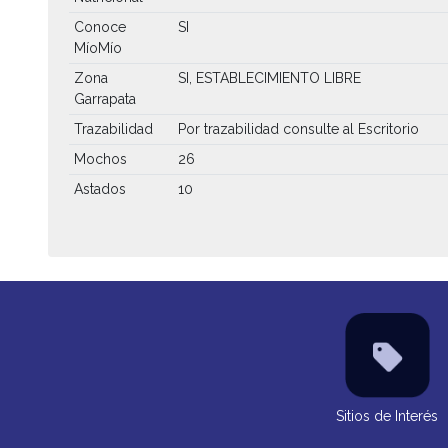
Conoce
SI
MíoMío
Zona
SI, ESTABLECIMIENTO LIBRE
Garrapata
Trazabilidad
Por trazabilidad consulte al Escritorio
Mochos
26
Astados
10
Sitios de Interés