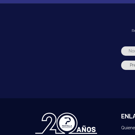
R
ENL
Quien