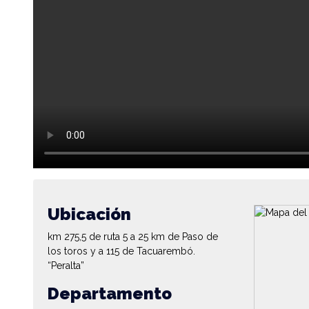
Ubicación
km 275,5 de ruta 5 a 25 km de Paso de
los toros y a 115 de Tacuarembó.
“Peralta”
Departamento