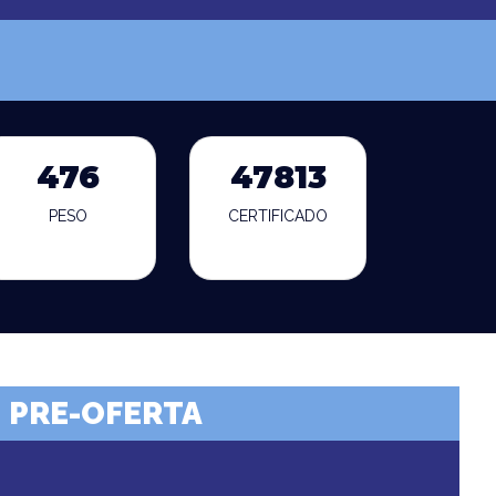
476
47813
PESO
CERTIFICADO
PRE-OFERTA