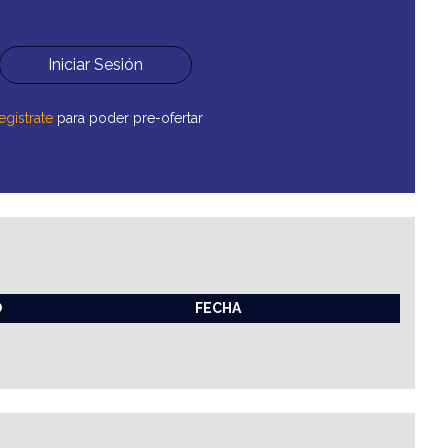
Iniciar Sesión
egistrate
para poder pre-ofertar
O
FECHA