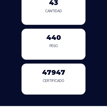
43
CANTIDAD
440
PESO
47947
CERTIFICADO