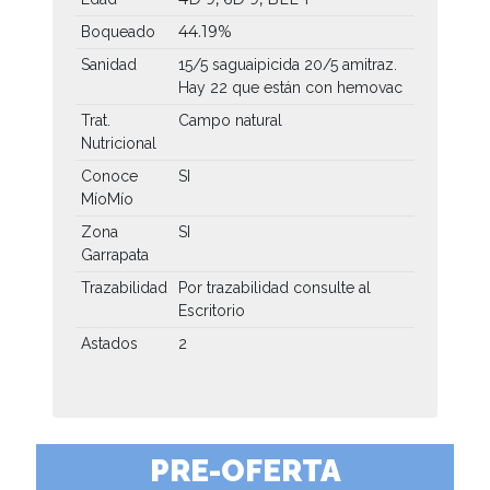
44.19%
Boqueado
Sanidad
15/5 saguaipicida 20/5 amitraz.
Hay 22 que están con hemovac
Trat.
Campo natural
Nutricional
Conoce
SI
MíoMío
Zona
SI
Garrapata
Trazabilidad
Por trazabilidad consulte al
Escritorio
Astados
2
PRE-OFERTA