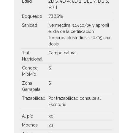
2D 5, 4D 4, 6D 2, BLL 7, DB 3,
Edad
FP 1
73.33%
Boqueado
Sanidad
Ivermectina 3,15 10/05 y fipronil
el dia de la certificación.
Terneros clostridiosis 10/05 una
dosis.
Trat.
Campo natural
Nutricional
Conoce
SI
MíoMío
Zona
SI
Garrapata
Trazabilidad
Por trazabilidad consulte al
Escritorio
Al píe
30
Mochos
23