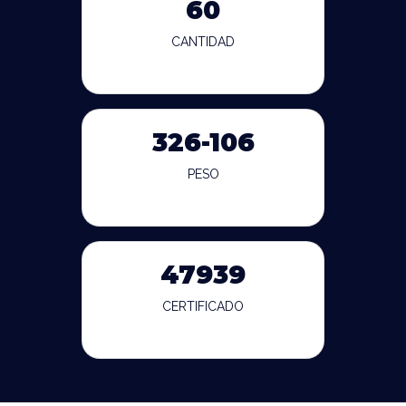
60
CANTIDAD
326-106
PESO
47939
CERTIFICADO