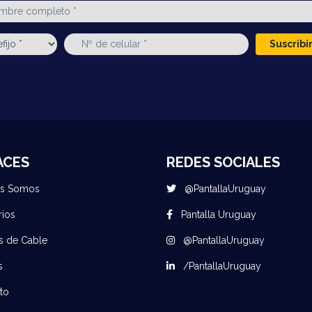
Suscrib
ACES
REDES SOCIALES
es Somos
@PantallaUruguay
rios
Pantalla Uruguay
s de Cable
@PantallaUruguay
s
/PantallaUruguay
to