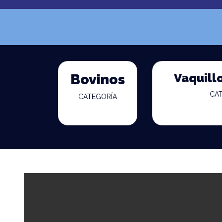
Vaquill
Bovinos
CA
CATEGORÍA