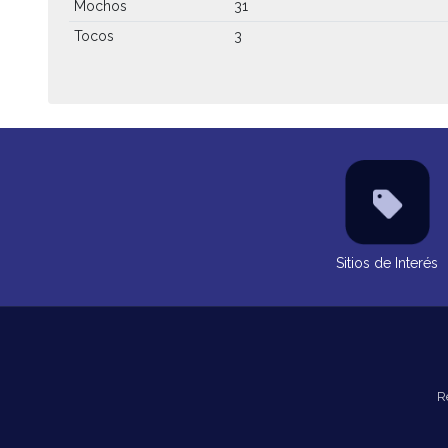
Mochos
31
Tocos
3
Sitios de Interés
R