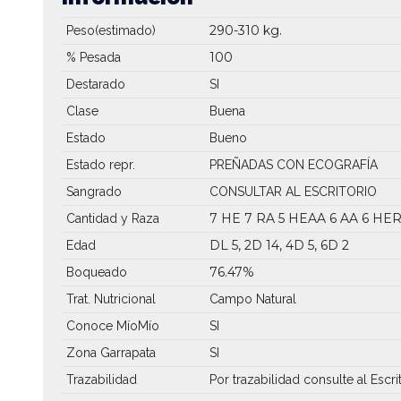
290-310 kg.
Peso(estimado)
100
% Pesada
Destarado
SI
Clase
Buena
Estado
Bueno
Estado repr.
PREÑADAS CON ECOGRAFÍA
Sangrado
CONSULTAR AL ESCRITORIO
7 HE
7 RA
5 HEAA
6 AA
6 HE
Cantidad y Raza
DL 5, 2D 14, 4D 5, 6D 2
Edad
76.47%
Boqueado
Trat. Nutricional
Campo Natural
Conoce MíoMío
SI
Zona Garrapata
SI
Trazabilidad
Por trazabilidad consulte al Escri