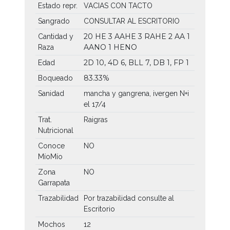
Estado repr.
VACIAS CON TACTO
Sangrado
CONSULTAR AL ESCRITORIO
20 HE
3 AAHE
3 RAHE
2 AA
1
Cantidad y
AANO
1 HENO
Raza
2D 10, 4D 6, BLL 7, DB 1, FP 1
Edad
83.33%
Boqueado
Sanidad
mancha y gangrena, ivergen N+i
el 17/4
Trat.
Raigras
Nutricional
Conoce
NO
MíoMío
Zona
NO
Garrapata
Trazabilidad
Por trazabilidad consulte al
Escritorio
Mochos
12