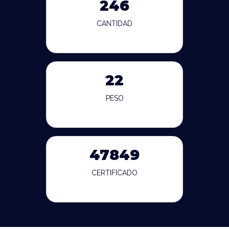
246
CANTIDAD
22
PESO
47849
CERTIFICADO