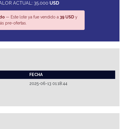
ALOR ACTUAL: 35.000
USD
do
— Este lote ya fue vendido a
39 USD
y
s pre-ofertas.
FECHA
2025-06-13 01:18:44