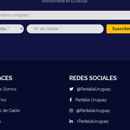
directamente en tu celular.
Suscrib
ACES
REDES SOCIALES
es Somos
@PantallaUruguay
rios
Pantalla Uruguay
s de Cable
@PantallaUruguay
s
/PantallaUruguay