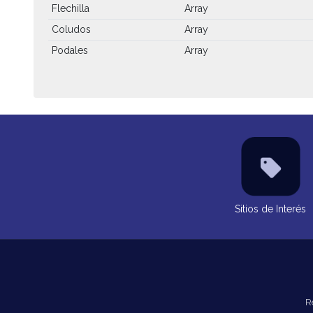
Flechilla
Array
Coludos
Array
Podales
Array
Sitios de Interés
R