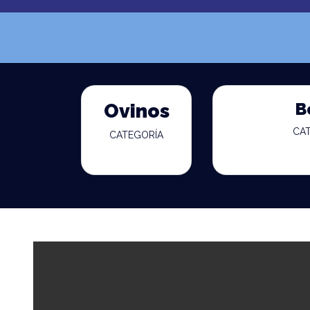
B
Ovinos
CA
CATEGORÍA