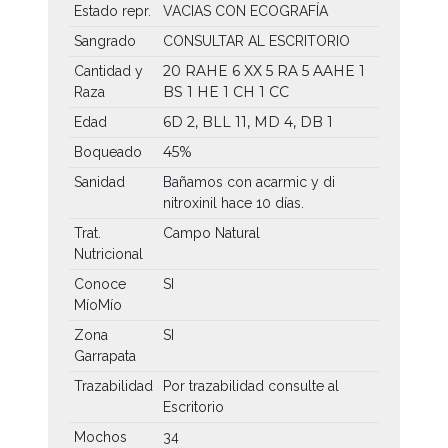
Estado repr.
VACIAS CON ECOGRAFÍA
Sangrado
CONSULTAR AL ESCRITORIO
20 RAHE
6 XX
5 RA
5 AAHE
1
Cantidad y
BS
1 HE
1 CH
1 CC
Raza
6D 2, BLL 11, MD 4, DB 1
Edad
45%
Boqueado
Sanidad
Bañamos con acarmic y di
nitroxinil hace 10 días.
Trat.
Campo Natural
Nutricional
Conoce
SI
MíoMío
Zona
SI
Garrapata
Trazabilidad
Por trazabilidad consulte al
Escritorio
Mochos
34