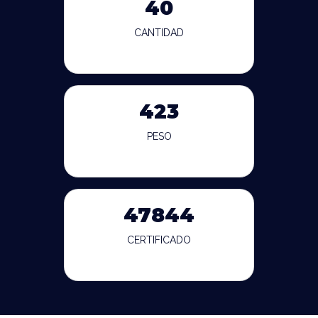
40
CANTIDAD
423
PESO
47844
CERTIFICADO