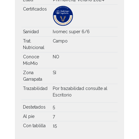
Certificados
Sanidad
Ivomec super 6/6
Trat.
Campo
Nutricional
Conoce
NO
MíoMío
Zona
SI
Garrapata
Trazabilidad
Por trazabilidad consulte al
Escritorio
Destetados
5
Al píe
7
Con tablilla
15