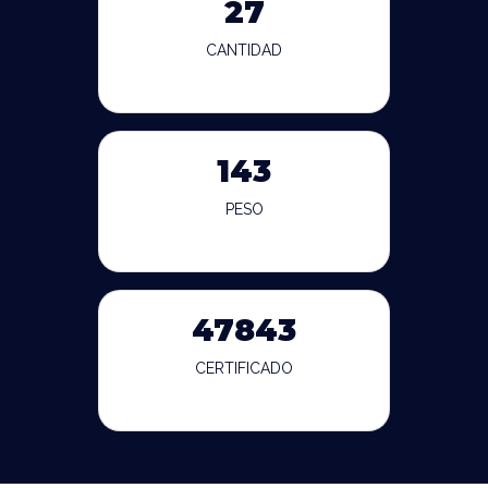
27
CANTIDAD
143
PESO
47843
CERTIFICADO