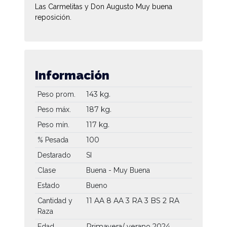
Las Carmelitas y Don Augusto Muy buena
reposición.
Información
143 kg.
Peso prom.
187 kg.
Peso máx.
117 kg.
Peso mín.
100
% Pesada
Destarado
SI
Clase
Buena - Muy Buena
Estado
Bueno
11 AA
8 AA
3 RA
3 BS
2 RA
Cantidad y
Raza
Primavera/ verano 2024
Edad