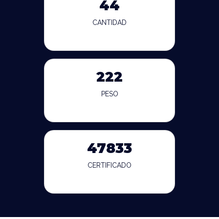
44
CANTIDAD
222
PESO
47833
CERTIFICADO