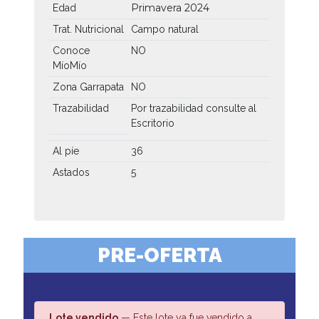
Primavera 2024
Edad
Trat. Nutricional
Campo natural
Conoce
NO
MíoMío
Zona Garrapata
NO
Trazabilidad
Por trazabilidad consulte al
Escritorio
Al píe
36
Astados
5
PRE-OFERTA
Lote vendido
— Este lote ya fue vendido a