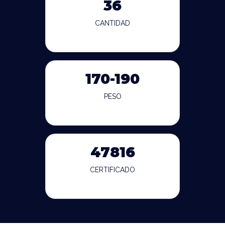
36
CANTIDAD
170-190
PESO
47816
CERTIFICADO