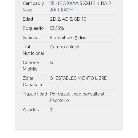
15 HE
5 XXAA
5 XXHE
4 RA
2
Cantidad y
AA
1 XXCH
Raza
2D 2, 4D 5, 6D 10
Edad
53.13%
Boqueado
Sanidad
Fipronil de 15 días
Trat.
Campo natural
Nutricional
Conoce
SI
MíoMío
Zona
SI, ESTABLECIMIENTO LIBRE
Garrapata
Trazabilidad
Por trazabilidad consulte al
Escritorio
Astados
7