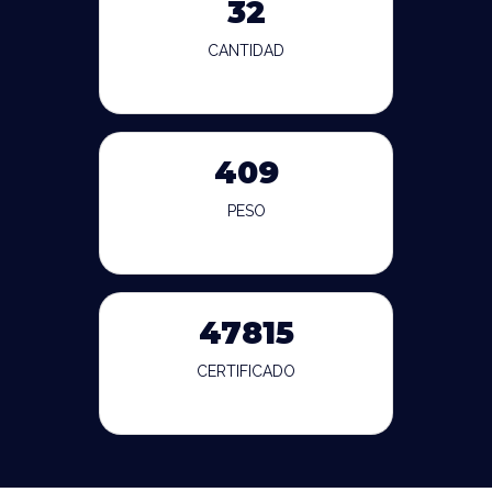
32
CANTIDAD
409
PESO
47815
CERTIFICADO