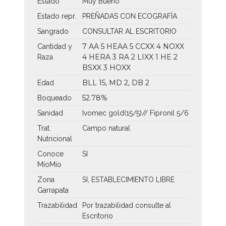
Estado
Muy Bueno
Estado repr.
PREÑADAS CON ECOGRAFÍA
Sangrado
CONSULTAR AL ESCRITORIO
7 AA
5 HEAA
5 CCXX
4 NOXX
Cantidad y
4 HERA
3 RA
2 LIXX
1 HE
2
Raza
BSXX
3 HOXX
BLL 15, MD 2, DB 2
Edad
52.78%
Boqueado
Sanidad
Ivomec gold(15/5)// Fipronil 5/6
Trat.
Campo natural
Nutricional
Conoce
SI
MíoMío
Zona
SI, ESTABLECIMIENTO LIBRE
Garrapata
Trazabilidad
Por trazabilidad consulte al
Escritorio