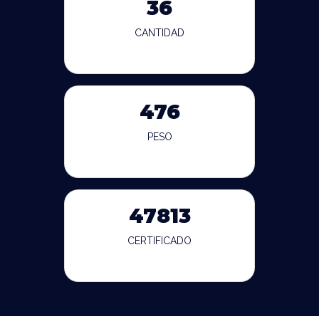
36
CANTIDAD
476
PESO
47813
CERTIFICADO