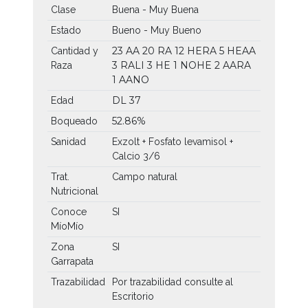
Clase
Buena - Muy Buena
Estado
Bueno - Muy Bueno
23 AA
20 RA
12 HERA
5 HEAA
Cantidad y
3 RALI
3 HE
1 NOHE
2 AARA
Raza
1 AANO
DL 37
Edad
52.86%
Boqueado
Sanidad
Exzolt + Fosfato levamisol +
Calcio 3/6
Trat.
Campo natural
Nutricional
Conoce
SI
MíoMío
Zona
SI
Garrapata
Trazabilidad
Por trazabilidad consulte al
Escritorio