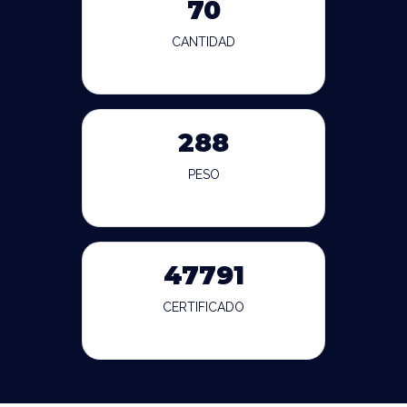
70
CANTIDAD
288
PESO
47791
CERTIFICADO