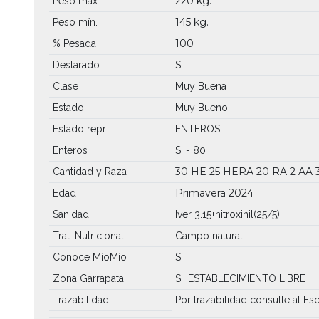
220 kg.
Peso máx.
145 kg.
Peso mín.
100
% Pesada
Destarado
SI
Clase
Muy Buena
Estado
Muy Bueno
Estado repr.
ENTEROS
Enteros
SI - 80
30 HE
25 HERA
20 RA
2 AA
Cantidad y Raza
Primavera 2024
Edad
Sanidad
Iver 3.15+nitroxinil(25/5)
Trat. Nutricional
Campo natural
Conoce MíoMío
SI
Zona Garrapata
SI, ESTABLECIMIENTO LIBRE
Trazabilidad
Por trazabilidad consulte al Esc