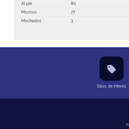
Al píe
80
Mochos
77
Mochados
3
Sitios de Interés
R