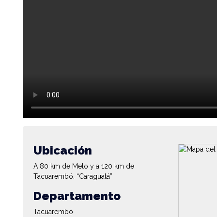
Ubicación
A 80 km de Melo y a 120 km de
Tacuarembó. “Caraguatá”
Departamento
Tacuarembó