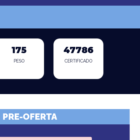
175
47786
PESO
CERTIFICADO
PRE-OFERTA