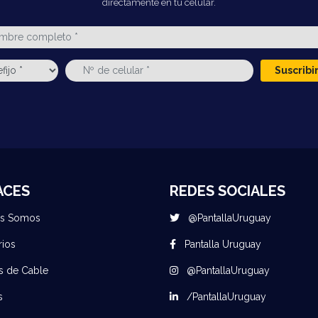
directamente en tu celular.
Suscrib
ACES
REDES SOCIALES
es Somos
@PantallaUruguay
rios
Pantalla Uruguay
s de Cable
@PantallaUruguay
s
/PantallaUruguay