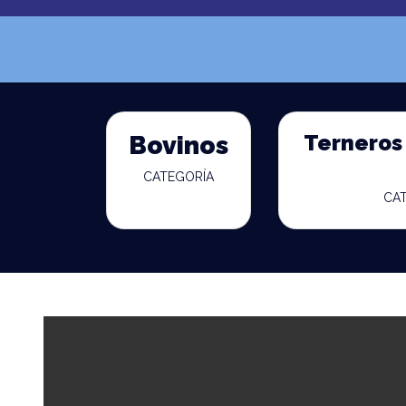
Terneros 
Bovinos
CATEGORÍA
CA