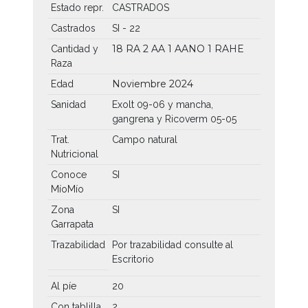
Estado repr.
CASTRADOS
Castrados
SI - 22
18 RA
2 AA
1 AANO
1 RAHE
Cantidad y
Raza
Noviembre 2024
Edad
Sanidad
Exolt 09-06 y mancha,
gangrena y Ricoverm 05-05
Trat.
Campo natural
Nutricional
Conoce
SI
MíoMío
Zona
SI
Garrapata
Trazabilidad
Por trazabilidad consulte al
Escritorio
Al píe
20
Con tablilla
2