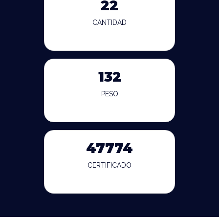
22
CANTIDAD
132
PESO
47774
CERTIFICADO