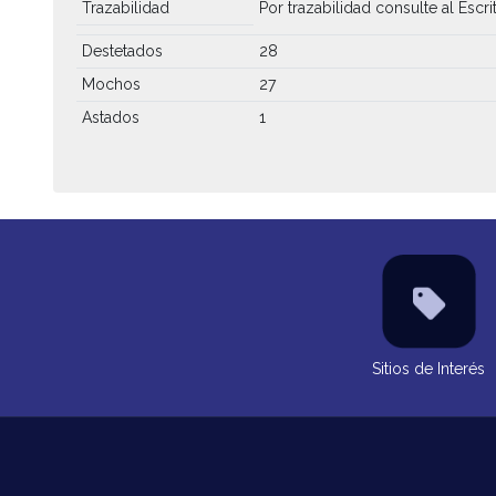
Trazabilidad
Por trazabilidad consulte al Escri
Destetados
28
Mochos
27
Astados
1
Sitios de Interés