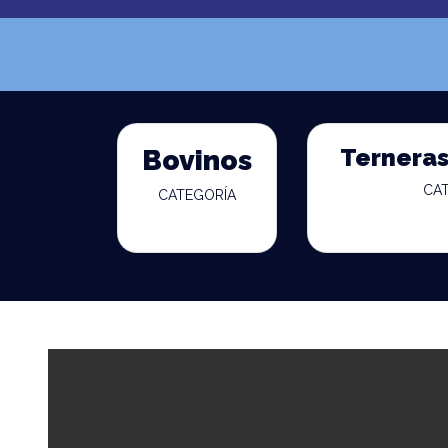
Terneras
Bovinos
CA
CATEGORÍA