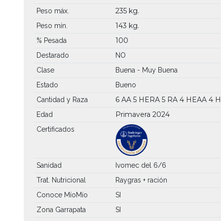
235 kg.
Peso máx.
143 kg.
Peso mín.
100
% Pesada
Destarado
NO
Clase
Buena - Muy Buena
Estado
Bueno
6 AA
5 HERA
5 RA
4 HEAA
4 
Cantidad y Raza
Primavera 2024
Edad
Certificados
Sanidad
Ivomec del 6/6
Trat. Nutricional
Raygras + ración
Conoce MíoMío
SI
Zona Garrapata
SI