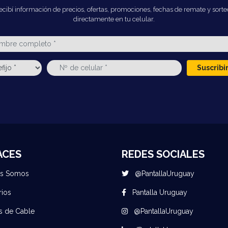
ecibí información de precios, ofertas, promociones, fechas de remate y sorte
directamente en tu celular.
Suscrib
ACES
REDES SOCIALES
es Somos
@PantallaUruguay
rios
Pantalla Uruguay
s de Cable
@PantallaUruguay