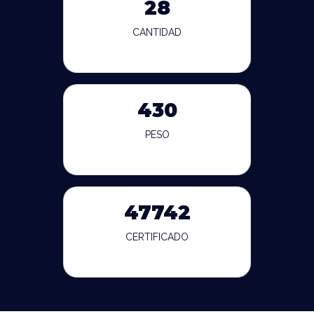
28
CANTIDAD
430
PESO
47742
CERTIFICADO