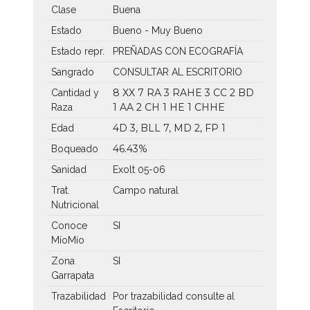
Clase
Buena
Estado
Bueno - Muy Bueno
Estado repr.
PREÑADAS CON ECOGRAFÍA
Sangrado
CONSULTAR AL ESCRITORIO
8 XX
7 RA
3 RAHE
3 CC
2 BD
Cantidad y
1 AA
2 CH
1 HE
1 CHHE
Raza
4D 3, BLL 7, MD 2, FP 1
Edad
46.43%
Boqueado
Sanidad
Exolt 05-06
Trat.
Campo natural
Nutricional
Conoce
SI
MíoMío
Zona
SI
Garrapata
Trazabilidad
Por trazabilidad consulte al