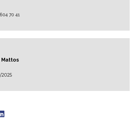
2604 70 41
o Mattos
/2025