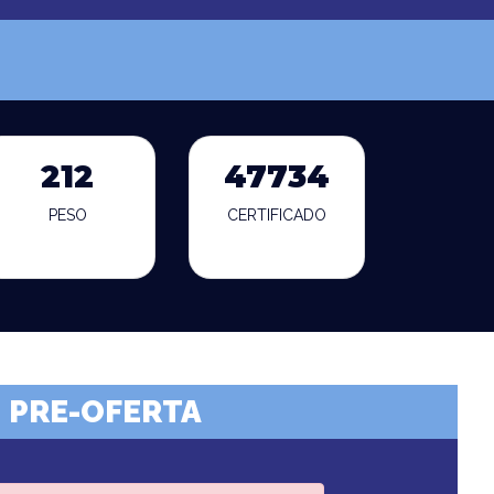
212
47734
PESO
CERTIFICADO
PRE-OFERTA