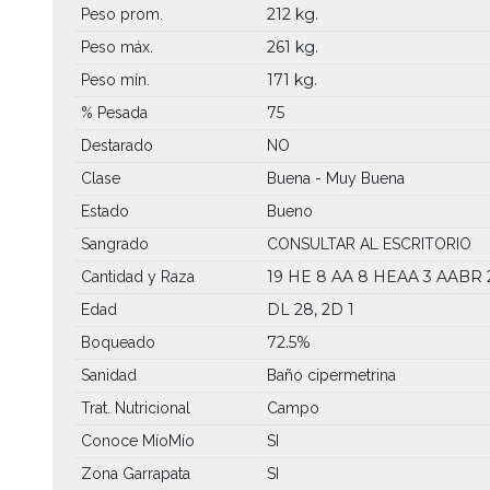
212 kg.
Peso prom.
261 kg.
Peso máx.
171 kg.
Peso mín.
75
% Pesada
Destarado
NO
Clase
Buena - Muy Buena
Estado
Bueno
Sangrado
CONSULTAR AL ESCRITORIO
19 HE
8 AA
8 HEAA
3 AABR
Cantidad y Raza
DL 28, 2D 1
Edad
72.5%
Boqueado
Sanidad
Baño cipermetrina
Trat. Nutricional
Campo
Conoce MíoMío
SI
Zona Garrapata
SI