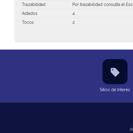
Trazabilidad
Por trazabilidad consulte al Escr
Astados
4
Tocos
2
Sitios de Interés
R