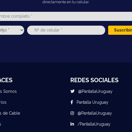
directamente en tu celular.
Suscrib
ACES
REDES SOCIALES
es Somos
@PantallaUruguay
rios
Pantalla Uruguay
s de Cable
@PantallaUruguay
s
/PantallaUruguay